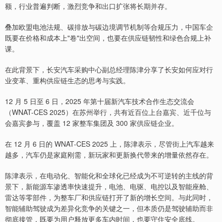
额，行业普遍判断，激烈竞争和出口扩张将长期并存。
叠加欧盟电池法规、碳排放与碳边境调节机制等合规压力，中国车企
既要在价格和成本上"卷"出空间，也要在供应链韧性和绿色合规上补
课。
在此背景下，长安汽车采购中心副总经理陈津分享了长安如何应对行
业变革、重构供应链生态的思考与实践。
12 月 5 日至 6 日，2025 年第十届新汽车技术合作生态交流会
（WNAT-CES 2025）在苏州举行，共有近百位上台嘉宾、近千位与
会嘉宾参与，覆盖 12 家整车集团及 300 家供应链企业。
在 12 月 6 日的 WNAT-CES 2025 上，陈津表示，尽管街上汽车越来
越多，汽车仍是家庭刚需，新玩家和更新换代带来的增量依然存在。
陈津表示，在电动化、智能化和全球化已经成为不可逆转的主线的背
景下，新能源车渗透率快速提升，电池、电驱、电控以及智能座舱、
雷达等零部件，为整车厂和供应链打开了新的增长空间。与此同时，
智能辅助驾驶成为差异化竞争的关键之一，但本质仍是驾驶辅助而非
彻底接管，既要为用户释放更多车内时间，也要守住安全底线。