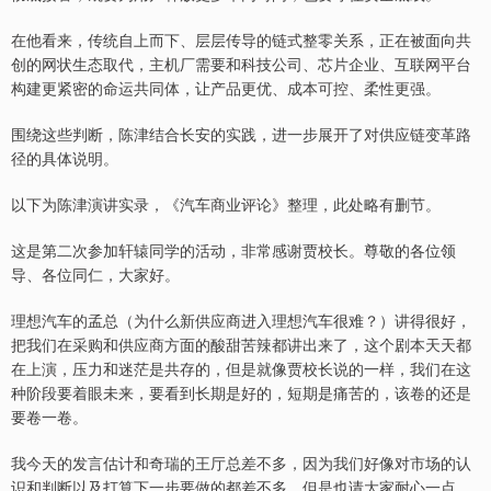
在他看来，传统自上而下、层层传导的链式整零关系，正在被面向共
创的网状生态取代，主机厂需要和科技公司、芯片企业、互联网平台
构建更紧密的命运共同体，让产品更优、成本可控、柔性更强。
围绕这些判断，陈津结合长安的实践，进一步展开了对供应链变革路
径的具体说明。
以下为陈津演讲实录，《汽车商业评论》整理，此处略有删节。
这是第二次参加轩辕同学的活动，非常感谢贾校长。尊敬的各位领
导、各位同仁，大家好。
理想汽车的孟总（为什么新供应商进入理想汽车很难？）讲得很好，
把我们在采购和供应商方面的酸甜苦辣都讲出来了，这个剧本天天都
在上演，压力和迷茫是共存的，但是就像贾校长说的一样，我们在这
种阶段要着眼未来，要看到长期是好的，短期是痛苦的，该卷的还是
要卷一卷。
我今天的发言估计和奇瑞的王厅总差不多，因为我们好像对市场的认
识和判断以及打算下一步要做的都差不多。但是也请大家耐心一点，