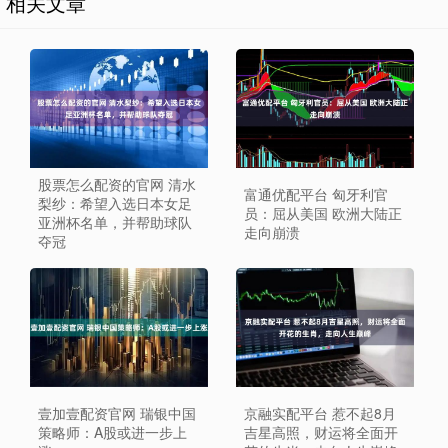
相关文章
股票怎么配资的官网 清水
富通优配平台 匈牙利官
梨纱：希望入选日本女足
员：屈从美国 欧洲大陆正
亚洲杯名单，并帮助球队
走向崩溃
夺冠
壹加壹配资官网 瑞银中国
京融实配平台 惹不起8月
策略师：A股或进一步上
吉星高照，财运将全面开