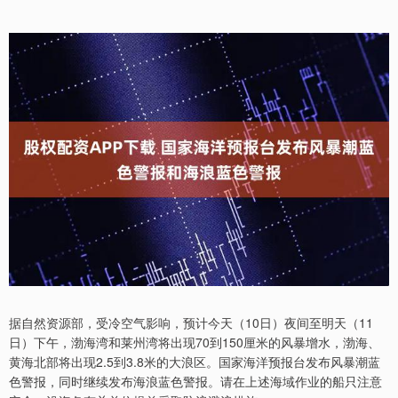
据自然资源部，受冷空气影响，预计今天（10日）夜间至明天（11
日）下午，渤海湾和莱州湾将出现70到150厘米的风暴增水，渤海、
黄海北部将出现2.5到3.8米的大浪区。国家海洋预报台发布风暴潮蓝
色警报，同时继续发布海浪蓝色警报。请在上述海域作业的船只注意