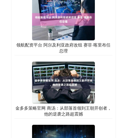
领航配资平台 阿尔及利亚政府改组 赛菲·喀里布任
总理
金多多策略官网 商汤：从部落首领到王朝开创者，
他的逆袭之路超震撼