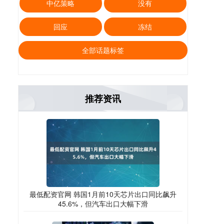
中亿策略
没有
回应
冻结
全部话题标签
推荐资讯
最低配资官网 韩国1月前10天芯片出口同比飙升
45.6%，但汽车出口大幅下滑