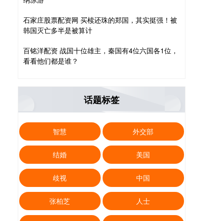
石家庄股票配资网 买椟还珠的郑国，其实挺强！被
韩国灭亡多半是被算计
百铭洋配资 战国十位雄主，秦国有4位六国各1位，
看看他们都是谁？
话题标签
智慧
外交部
结婚
美国
歧视
中国
张柏芝
人士