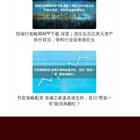
恒瑞行策略网APP下载 深度｜强生近百亿美元资产
拆分背后，骨科行业迎来新巨头
升富策略配资 海澜之家递表港交所，昔日“男装一
哥”能否再翻红？