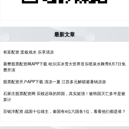
最新文章
有富配资 桨板戏水 乐享清凉
襄樊股票配资网APP下载 哈尔滨冰雪大世界音乐喷泉水舞秀8月7日免
费开演
股票配资开户APP下载 清凉一夏 江苏多元解锁避暑纳凉游
石家庄股票配资网 买椟还珠的郑国，其实挺强！被韩国灭亡多半是被
算计
百铭洋配资 战国十位雄主，秦国有4位六国各1位，看看他们都是谁？