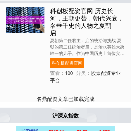
科创板配资官网 历史长
河，王朝更替，朝代兴衰，
名垂千史的人物之夏朝——
启
夏朝第二任君主：启的统治与挑战 夏
朝的第二任统治者启，是治水英雄大禹
唯一的儿子。作为中国历史上首位实现
王位世袭制的君主，启的统治充满了传
科创板配资官网
奇色彩。他被称为夏启、帝....
查看：
100
分类：
股票配资专业
平台
名鼎配资文章已加载完成
沪深京指数