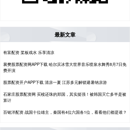
最新文章
有富配资 桨板戏水 乐享清凉
襄樊股票配资网APP下载 哈尔滨冰雪大世界音乐喷泉水舞秀8月7日免
费开演
股票配资开户APP下载 清凉一夏 江苏多元解锁避暑纳凉游
石家庄股票配资网 买椟还珠的郑国，其实挺强！被韩国灭亡多半是被
算计
百铭洋配资 战国十位雄主，秦国有4位六国各1位，看看他们都是谁？