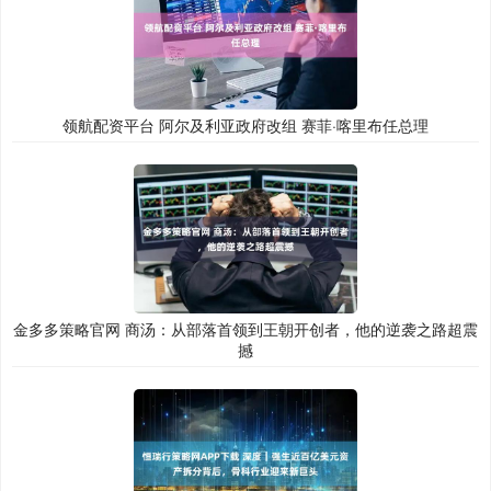
领航配资平台 阿尔及利亚政府改组 赛菲·喀里布任总理
金多多策略官网 商汤：从部落首领到王朝开创者，他的逆袭之路超震
撼