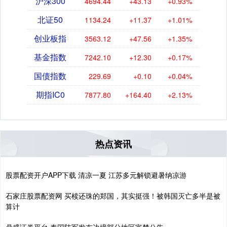
沪深300
4694.44
+43.13
+0.93%
北证50
1134.24
+11.37
+1.01%
创业板指
3563.12
+47.56
+1.35%
基金指数
7242.10
+12.30
+0.17%
国债指数
229.69
+0.10
+0.04%
期指IC0
7877.80
+164.40
+2.13%
热点资讯
股票配资开户APP下载 清凉一夏 江苏多元解锁避暑纳凉游
石家庄股票配资网 买椟还珠的郑国，其实挺强！被韩国灭亡多半是被
算计