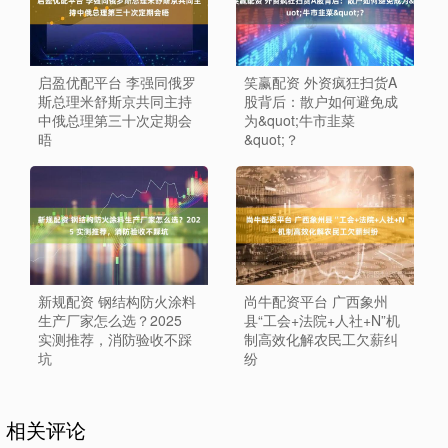
启盈优配平台 李强同俄罗
笑赢配资 外资疯狂扫货A
斯总理米舒斯京共同主持
股背后：散户如何避免成
中俄总理第三十次定期会
为&quot;牛市韭菜
晤
&quot;？
新规配资 钢结构防火涂料
尚牛配资平台 广西象州
生产厂家怎么选？2025
县“工会+法院+人社+N”机
实测推荐，消防验收不踩
制高效化解农民工欠薪纠
坑
纷
相关评论